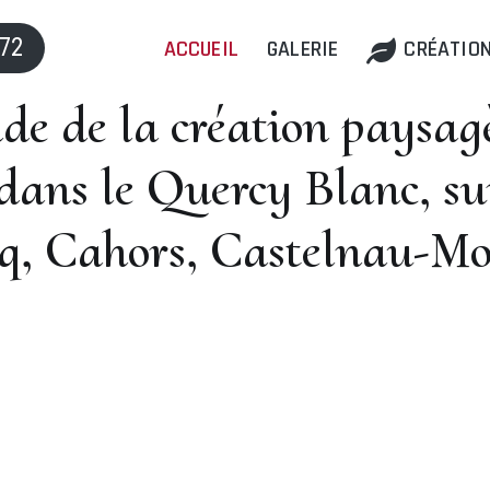
 72
ACCUEIL
GALERIE
CRÉATION
e de la création paysag
ans le Quercy Blanc, sur
, Cahors, Castelnau-Mo
cane
paysagiste